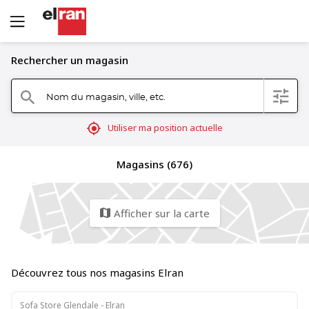
Rechercher un magasin
Nom du magasin, ville, etc.
filter
search
mylocation
Utiliser ma position actuelle
Magasins (676)
Afficher sur la carte
map
Découvrez tous nos magasins Elran
Sofa Store Glendale - Elran