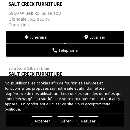
SALT CREEK FURNITURE
6950 W Bell Rd, Suite 100
Glendale , AZ 85308
États-Unis
Itinéraire
Localiser
direction
markers
Téléphone
phone
Sofa Store Gilbert - Elran
SALT CREEK FURNITURE
2757 S. Santan Village Pkwy
Nous utilisons les cookies afin de fournir les services et
fonctionnalités proposés sur notre site et afin d’améliorer
Gilbert , AZ 85295
l’expérience de nos utilisateurs. Les cookies sont des données qui
États-Unis
sont téléchargés ou stockés sur votre ordinateur ou sur tout autre
appareil. En continuant à utiliser ce site, vous acceptez cette
Itinéraire
Localiser
direction
markers
politique.
Téléphone
phone
Accepter
Gérer
Refuser