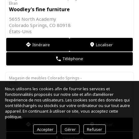
Elran
Woodley's fine furniture
5655 North Academy
Colorado Springs, CO 80918
États-Unis
Itinéraire
Localiser
direction
markers
Téléphone
phone
Magasin de meubles Colorado Springs -
Elran
American Furniture Galleries
Nous utilisons les cookies afin de fournir les services et
fonctionnalités proposés sur notre site et afin d’améliorer
3212 E. Platte Ave
l’expérience de nos utilisateurs. Les cookies sont des données qui
Colorado Springs, CO 80909
sont téléchargés ou stockés sur votre ordinateur ou sur tout autre
États-Unis
appareil. En continuant à utiliser ce site, vous acceptez cette
politique.
Itinéraire
Localiser
direction
markers
Accepter
Gérer
Refuser
Téléphone
phone