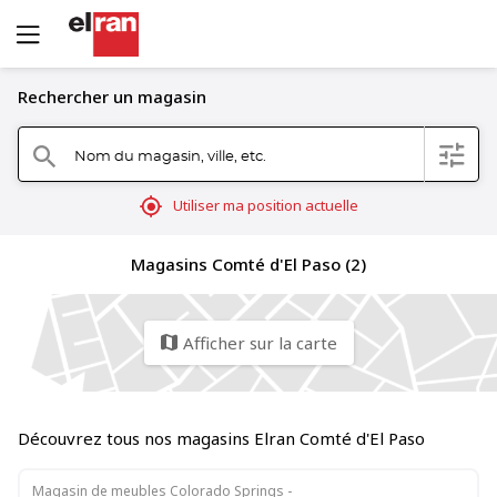
Rechercher un magasin
Nom du magasin, ville, etc.
filter
search
mylocation
Utiliser ma position actuelle
Magasins Comté d'El Paso (2)
Afficher sur la carte
map
Découvrez tous nos magasins Elran Comté d'El Paso
Magasin de meubles Colorado Springs -