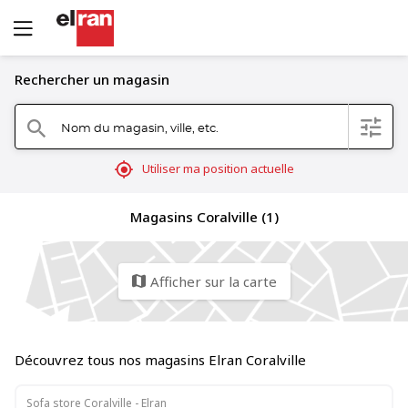
Rechercher un magasin
Nom du magasin, ville, etc.
filter
search
mylocation
Utiliser ma position actuelle
Magasins Coralville (1)
Afficher sur la carte
map
Découvrez tous nos magasins Elran Coralville
Sofa store Coralville - Elran