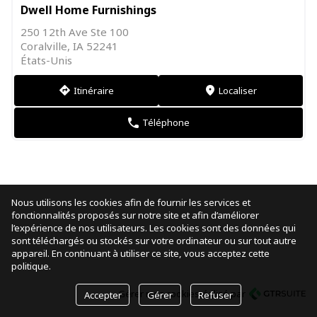
Dwell Home Furnishings
250 12th Ave Ste 100
Coralville, IA 52241
États-Unis
Itinéraire
Localiser
direction
markers
Téléphone
phone
Nous utilisons les cookies afin de fournir les services et
fonctionnalités proposés sur notre site et afin d’améliorer
l’expérience de nos utilisateurs. Les cookies sont des données qui
sont téléchargés ou stockés sur votre ordinateur ou sur tout autre
appareil. En continuant à utiliser ce site, vous acceptez cette
politique.
Gérer mes cookies
réalisé par
Accepter
Gérer
Refuser