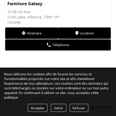
Furniture Galaxy
5108 50 Ave
Cold Lake, Alberta, T9M 1P1
Canada
Itinéraire
Localiser
direction
markers
Téléphone
phone
Nous utilisons les cookies afin de fournir les services et
fonctionnalités proposés sur notre site et afin d’améliorer
l’expérience de nos utilisateurs. Les cookies sont des données qui
sont téléchargés ou stockés sur votre ordinateur ou sur tout autre
appareil. En continuant à utiliser ce site, vous acceptez cette
politique.
Gérer mes cookies
réalisé par
Accepter
Gérer
Refuser