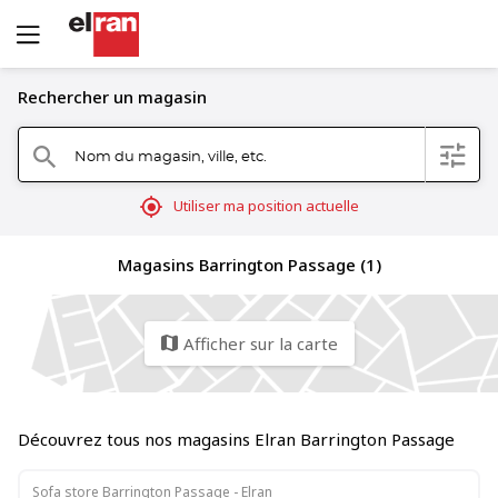
Rechercher un magasin
Nom du magasin, ville, etc.
filter
search
mylocation
Utiliser ma position actuelle
Magasins Barrington Passage (1)
Afficher sur la carte
map
Découvrez tous nos magasins Elran Barrington Passage
Sofa store Barrington Passage - Elran