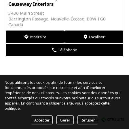
Causeway Interiors
3430 Main Street
Barrington Passage, Nouvelle-Écosse, B0W 1G0
Canada
Itinéraire
Localiser
direction
markers
Téléphone
phone
Nous utilisons les cookies afin de fournir les services et
fonctionnalités proposés sur notre site et afin d’améliorer
l’expérience de nos utilisateurs. Les cookies sont des données qui
sont téléchargés ou stockés sur votre ordinateur ou sur tout autre
appareil. En continuant à utiliser ce site, vous acceptez cette
politique.
Gérer mes cookies
réalisé par
Accepter
Gérer
Refuser