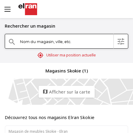
Rechercher un magasin
Nom du magasin, ville, etc.
filter
search
mylocation
Utiliser ma position actuelle
Magasins Skokie (1)
Afficher sur la carte
map
Découvrez tous nos magasins Elran Skokie
Magasin de meubles Skokie - Elran