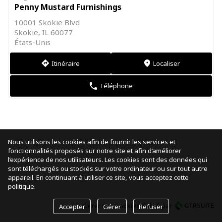
Penny Mustard Furnishings
10001 Skokie Blvd
Skokie, IL 60077
États-Unis
Itinéraire
Localiser
direction
markers
Téléphone
phone
Nous utilisons les cookies afin de fournir les services et
fonctionnalités proposés sur notre site et afin d’améliorer
l’expérience de nos utilisateurs. Les cookies sont des données qui
sont téléchargés ou stockés sur votre ordinateur ou sur tout autre
appareil. En continuant à utiliser ce site, vous acceptez cette
politique.
Gérer mes cookies
réalisé par
Accepter
Gérer
Refuser