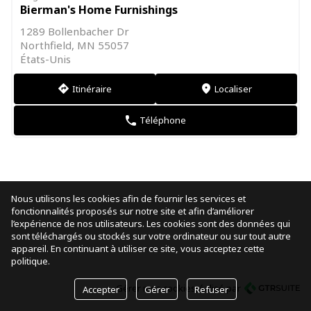
Bierman's Home Furnishings
1289 Bollenbacher Dr
Northfield, MN 55057
États-Unis
Itinéraire
Localiser
direction
markers
Téléphone
phone
Nous utilisons les cookies afin de fournir les services et
fonctionnalités proposés sur notre site et afin d’améliorer
l’expérience de nos utilisateurs. Les cookies sont des données qui
sont téléchargés ou stockés sur votre ordinateur ou sur tout autre
appareil. En continuant à utiliser ce site, vous acceptez cette
politique.
Gérer mes cookies
réalisé par
Accepter
Gérer
Refuser