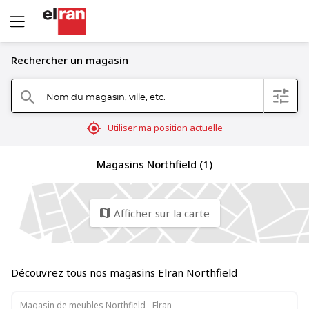
Rechercher un magasin
Nom du magasin, ville, etc.
filter
search
mylocation
Utiliser ma position actuelle
Magasins Northfield (1)
Afficher sur la carte
map
Découvrez tous nos magasins Elran Northfield
Magasin de meubles Northfield - Elran