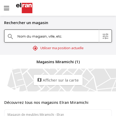
Rechercher un magasin
Nom du magasin, ville, etc.
filter
search
mylocation
Utiliser ma position actuelle
Magasins Miramichi (1)
Afficher sur la carte
map
Découvrez tous nos magasins Elran Miramichi
Magasin de meubles Miramichi - Elran