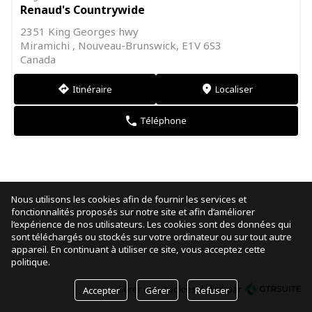
Renaud's Countrywide
2351 King Georges hwy
Miramichi , Nouveau-Brunswick, E1V 6S3
Canada
Itinéraire
Localiser
direction
markers
Téléphone
phone
Nous utilisons les cookies afin de fournir les services et
fonctionnalités proposés sur notre site et afin d’améliorer
l’expérience de nos utilisateurs. Les cookies sont des données qui
sont téléchargés ou stockés sur votre ordinateur ou sur tout autre
appareil. En continuant à utiliser ce site, vous acceptez cette
politique.
Gérer mes cookies
réalisé par
Accepter
Gérer
Refuser